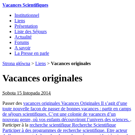
Vacances Scientifiques
Institutionnel
Liens
Présentation
Liste des Séjours
Actualité
Forums
A savoir
La Presse en parle
Strona główna
>
Liens
>
Vacances originales
Vacances originales
Sobota 15 listopada 2014
Passer des
vacances originales
Vacances Originales
Il s’agit d’une
toute nouvelle façon de passer de bonnes vacances : partir en camps
de séjours scientifiques. C’est une colonie de vacances d’un
nouveau genre, où vos enfants découvriront l’univers des sciences.
.
Participer à la
recherche scientifique
Recherche Scientifique
Participer à des programmes de recherche scientifique. Etre acteur