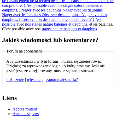
de l’avancement de la recherche sur les océans en aidant à mieux les
comprendre. C’est possible avec nos stages nature baleines et
dauphins.
.
Nager avec les dauphins
Nager avec les dauphins
Nager avec les baleines
Observer des dauphins. Nager avec des
dauphins. L’observation des dauphins vous fait rêver ? C’est
possible avec nos stages nature baleines et dauphins.
et les baleines.
C’est possible avec nos
stages nature baleines et dauphins
.
Jakieś wiadomości lub komentarze?
Forum na abonament
Aby uczestniczyć w tym forum - musisz się zarejestrować
Dziękuję za wprowadzenie loginu o który prosimy. Jeśli nie
jesteś jeszcze zarejstrowany, musisz się zarejestrować.
Połączenie
|
rejestracja
|
zapomniałeś hasła?
Liens
Açores routard
Anciens séjours