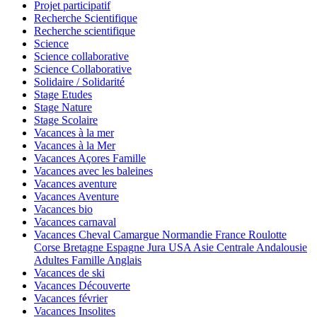
Projet participatif
Recherche Scientifique
Recherche scientifique
Science
Science collaborative
Science Collaborative
Solidaire / Solidarité
Stage Etudes
Stage Nature
Stage Scolaire
Vacances à la mer
Vacances à la Mer
Vacances Açores Famille
Vacances avec les baleines
Vacances aventure
Vacances Aventure
Vacances bio
Vacances carnaval
Vacances Cheval Camargue Normandie France Roulotte
Corse Bretagne Espagne Jura USA Asie Centrale Andalousie
Adultes Famille Anglais
Vacances de ski
Vacances Découverte
Vacances février
Vacances Insolites