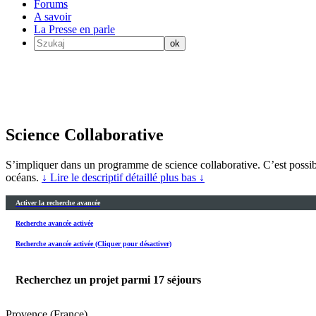
Forums
A savoir
La Presse en parle
Science Collaborative
S’impliquer dans un programme de science collaborative. C’est possible
océans.
↓ Lire le descriptif détaillé plus bas ↓
Activer la recherche avancée
Recherche avancée activée
Recherche avancée activée (Cliquer pour désactiver)
Recherchez un projet parmi
17
séjours
Provence (France)