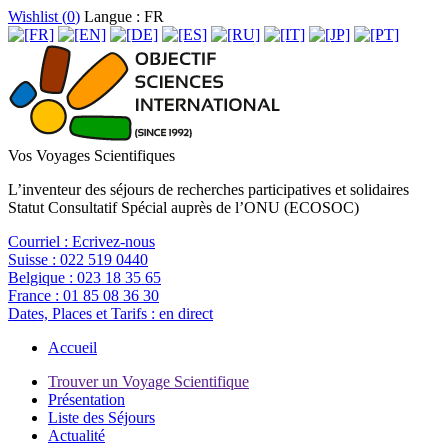
Wishlist (
0
)
Langue : FR
Vos Voyages Scientifiques
L’inventeur des séjours de recherches participatives et solidaires
Statut Consultatif Spécial auprès de l’ONU (ECOSOC)
Courriel :
Ecrivez-nous
Suisse :
022 519 0440
Belgique :
023 18 35 65
France :
01 85 08 36 30
Dates, Places et Tarifs :
en direct
Accueil
Trouver un Voyage Scientifique
Présentation
Liste des Séjours
Actualité