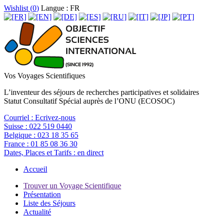
Wishlist (
0
)
Langue : FR
Vos Voyages Scientifiques
L’inventeur des séjours de recherches participatives et solidaires
Statut Consultatif Spécial auprès de l’ONU (ECOSOC)
Courriel :
Ecrivez-nous
Suisse :
022 519 0440
Belgique :
023 18 35 65
France :
01 85 08 36 30
Dates, Places et Tarifs :
en direct
Accueil
Trouver un Voyage Scientifique
Présentation
Liste des Séjours
Actualité