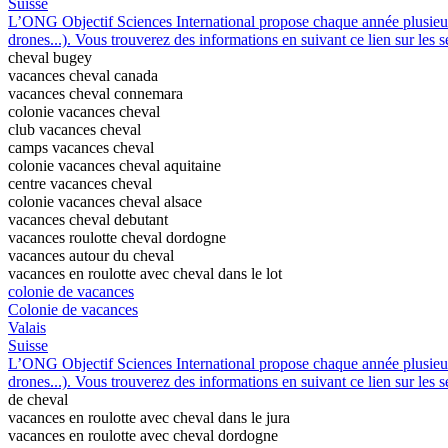
Suisse
L’ONG Objectif Sciences International propose chaque année plusieurs 
drones...). Vous trouverez des informations en suivant ce lien sur les s
cheval bugey
vacances cheval canada
vacances cheval connemara
colonie vacances cheval
club vacances cheval
camps vacances cheval
colonie vacances cheval aquitaine
centre vacances cheval
colonie vacances cheval alsace
vacances cheval debutant
vacances roulotte cheval dordogne
vacances autour du cheval
vacances en roulotte avec cheval dans le lot
colonie de vacances
Colonie de vacances
Valais
Suisse
L’ONG Objectif Sciences International propose chaque année plusieurs 
drones...). Vous trouverez des informations en suivant ce lien sur les s
de cheval
vacances en roulotte avec cheval dans le jura
vacances en roulotte avec cheval dordogne