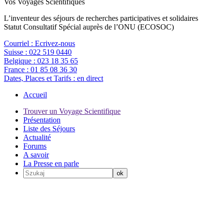
Vos Voyages Scientifiques
L’inventeur des séjours de recherches participatives et solidaires
Statut Consultatif Spécial auprès de l’ONU (ECOSOC)
Courriel :
Ecrivez-nous
Suisse :
022 519 0440
Belgique :
023 18 35 65
France :
01 85 08 36 30
Dates, Places et Tarifs :
en direct
Accueil
Trouver un Voyage Scientifique
Présentation
Liste des Séjours
Actualité
Forums
A savoir
La Presse en parle